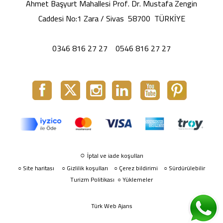
Ahmet Başyurt Mahallesi Prof. Dr. Mustafa Zengin
Caddesi No:1 Zara / Sivas 58700 TÜRKİYE
0346 816 27 27
0546 816 27 27
○
İptal ve iade koşulları
Site haritası
○
Gizlilik koşulları
Çerez bildirimi
Sürdürülebilir
○
○
○
Turizm Politikası
Yüklemeler
○
Türk Web Ajans