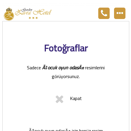
Zara otel Garden Zara otel fiyatları, uygun otel Zara pansiyon, Zarada uygun otel fiyatları ve Zarada konaklama. Covid-19 tedbirlerimizi aldık. Hijyenik Sivas Zara oteli olarak misafirlerimizi bekliyoruz. Boş odalarımız Sivasın en ucuz otel odası olarak 3
yıldız standartları ile belgelenmiş 5 yıldız konforunu yaşatmaktadır. Zara,da havuzu olan tel otel olarak çalışmaktayız. Restorantımız temiz ve lezzetli yemekleri ile göz doldurmaktadır. Zara restaurant olarak paket servis yapmaktayız.
Fotoğraflar
Sadece
Ã‡ocuk oyun odasÄ±
resimlerini
görüyorsunuz.
Kapat
Ã‡ocuk oyun odasÄ± için henüz resim