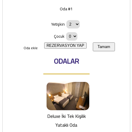
Oda #1
Yetişkin
Çocuk
REZERVASYON YAP
Oda ekle
Tamam
ODALAR
Deluxe İki Tek Kişilik
Yataklı Oda