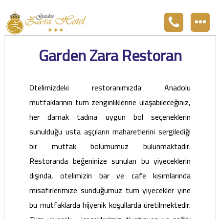
Zara otel Garden Zara otel fiyatları, uygun otel Zara pansiyon, Zarada uygun otel fiyatları ve Zarada konaklama. Covid-19 tedbirlerimizi aldık. Hijyenik Sivas Zara oteli olarak misafirlerimizi bekliyoruz. Boş odalarımız Sivasın en ucuz otel odası olarak 3
yıldız standartları ile belgelenmiş 5 yıldız konforunu yaşatmaktadır. Zara,da havuzu olan tel otel olarak çalışmaktayız. Restorantımız temiz ve lezzetli yemekleri ile göz doldurmaktadır. Zara restaurant olarak paket servis yapmaktayız.
Garden Zara Restoran
Otelimizdeki restoranımızda Anadolu
mutfaklarının tüm zenginliklerine ulaşabileceğiniz,
her damak tadına uygun bol seçeneklerin
sunulduğu usta aşçıların maharetlerini sergilediği
bir mutfak bölümümüz bulunmaktadır.
Restoranda beğeninize sunulan bu yiyeceklerin
dışında, otelimizin bar ve cafe kısımlarında
misafirlerimize sunduğumuz tüm yiyecekler yine
bu mutfaklarda hijyenik koşullarda üretilmektedir.