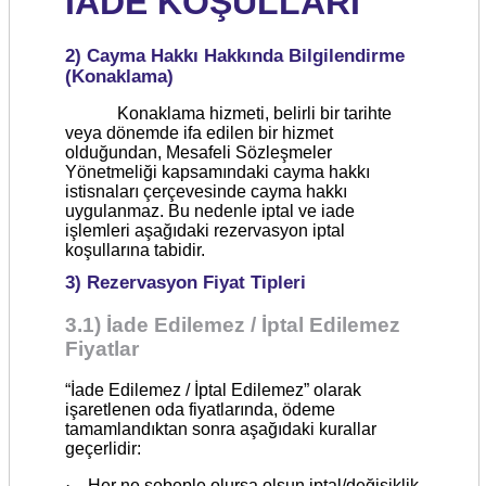
İADE KOŞULLARI
2) Cayma Hakkı Hakkında Bilgilendirme
(Konaklama)
Konaklama hizmeti, belirli bir tarihte
veya dönemde ifa edilen bir hizmet
olduğundan, Mesafeli Sözleşmeler
Yönetmeliği kapsamındaki cayma hakkı
istisnaları çerçevesinde cayma hakkı
uygulanmaz. Bu nedenle iptal ve iade
işlemleri aşağıdaki rezervasyon iptal
koşullarına tabidir.
3) Rezervasyon Fiyat Tipleri
3.1) İade Edilemez / İptal Edilemez
Fiyatlar
“İade Edilemez / İptal Edilemez” olarak
işaretlenen oda fiyatlarında, ödeme
tamamlandıktan sonra aşağıdaki kurallar
geçerlidir:
·
Her ne sebeple olursa olsun iptal/değişiklik