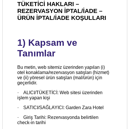
TÜKETİCİ HAKLARI –
REZERVASYON İPTAL/İADE –
ÜRÜN İPTAL/İADE KOŞULLARI
1) Kapsam ve
Tanımlar
Bu metin, web sitemiz üzerinden yapılan (i)
otel konaklama/rezervasyon satışları (hizmet)
ve (ii) yöresel ürün satışları (mal/ürün) için
geçerlidir.
·
ALICI/TÜKETİCİ: Web sitesi üzerinden
işlem yapan kişi
·
SATICI/SAĞLAYICI: Garden Zara Hotel
·
Giriş Tarihi: Rezervasyonda belirtilen
check-in tarihi