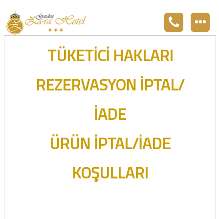
Zara otel Garden Zara otel fiyatları, uygun otel Zara pansiyon, Zarada uygun otel fiyatları ve Zarada konaklama. Covid-19 tedbirlerimizi aldık. Hijyenik Sivas Zara oteli olarak misafirlerimizi bekliyoruz. Boş odalarımız Sivasın en ucuz otel odası olarak 3
yıldız standartları ile belgelenmiş 5 yıldız konforunu yaşatmaktadır. Zara,da havuzu olan tel otel olarak çalışmaktayız. Restorantımız temiz ve lezzetli yemekleri ile göz doldurmaktadır. Zara restaurant olarak paket servis yapmaktayız.
TÜKETİCİ HAKLARI
REZERVASYON İPTAL/
İADE
ÜRÜN İPTAL/İADE
KOŞULLARI