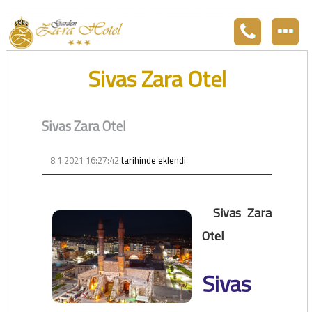
Zara otel Garden Zara otel fiyatları, uygun otel Zara pansiyon, Zarada uygun otel fiyatları ve Zarada konaklama. Covid-19 tedbirlerimizi aldık. Hijyenik Sivas Zara oteli olarak misafirlerimizi bekliyoruz. Boş odalarımız Sivasın en ucuz otel odası olarak 3
yıldız standartları ile belgelenmiş 5 yıldız konforunu yaşatmaktadır. Zara,da havuzu olan tel otel olarak çalışmaktayız. Restorantımız temiz ve lezzetli yemekleri ile göz doldurmaktadır. Zara restaurant olarak paket servis yapmaktayız.
Sivas Zara Otel
Sivas Zara Otel
8.1.2021 16:27:42
tarihinde eklendi
Sivas Zara
Otel
Sivas