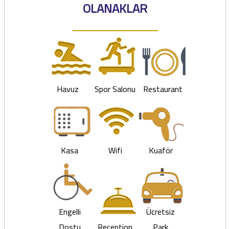
OLANAKLAR
Havuz
Spor Salonu
Restaurant
Kasa
Wifi
Kuaför
Engelli
Ücretsiz
Dostu
Reception
Park