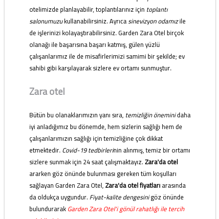
otelimizde planlayabilir, toplantılarınız için
toplantı
salonumuzu
kullanabilirsiniz. Ayrıca
sinevizyon odamız
ile
de işlerinizi kolayaştırabilirsiniz. Garden Zara Otel birçok
olanağı ile başarısına başarı katmış, gülen yüzlü
çalışanlarımız ile de misafirlerimizi samimi bir şekilde; ev
sahibi gibi karşılayarak sizlere ev ortamı sunmuştur.
Zara otel
Bütün bu olanaklarımızın yanı sıra,
temizliğin önemini
daha
iyi anladığımız bu dönemde, hem sizlerin sağlığı hem de
çalışanlarımızın sağlığı için temizliğine çok dikkat
etmektedir.
Covid-19 tedbirleri
nin alınmış, temiz bir ortamı
sizlere sunmak için 24 saat çalışmaktayız.
Zara'da otel
ararken göz önünde bulunması gereken tüm koşulları
sağlayan Garden Zara Otel,
Zara'da otel fiyatları
arasında
da oldukça uygundur.
Fiyat-kalite dengesini
göz önünde
bulundurarak
Garden Zara Otel'i gönül rahatlığı ile tercih