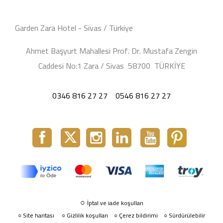
Garden Zara Hotel - Sivas / Türkiye
Ahmet Başyurt Mahallesi Prof. Dr. Mustafa Zengin
Caddesi No:1 Zara / Sivas 58700 TÜRKİYE
0346 816 27 27
0546 816 27 27
○
İptal ve iade koşulları
Site haritası
○
Gizlilik koşulları
Çerez bildirimi
Sürdürülebilir
○
○
○