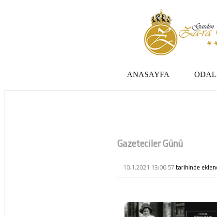
Zara otel Garden Zara otel fiyatları, uygun otel Zara pansiyon, Zarada uygun otel fiyatları ve Zarada konaklama. Covid-19 tedbirlerimizi aldık. Hijyenik Sivas Zara oteli olarak misafirlerimizi bekliyoruz. Boş odalarımız Sivasın en ucuz otel odası olarak 3 yıldız
ANASAYFA
ODAL
Gazeteciler Günü
10.1.2021 13:00:57
tarihinde eklen