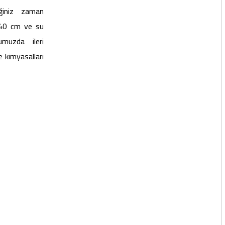
iğiniz zaman
 140 cm ve su
umuzda ileri
e kimyasalları