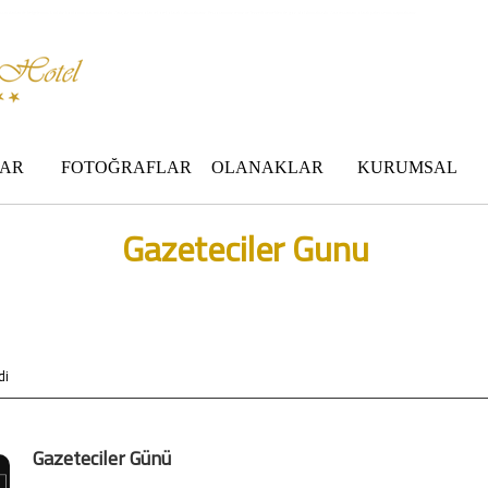
 standartları ile belgelenmiş 5 yıldız konforunu yaşatmaktadır. Zara,da havuzu olan tel otel olarak çalışmaktayız. Restorantımız temiz ve lezzetli yemekleri ile göz doldurmaktadır. Zara restaurant olarak paket servis yapmaktayız.
AR
FOTOĞRAFLAR
OLANAKLAR
KURUMSAL
Gazeteciler Gunu
di
Gazeteciler Günü