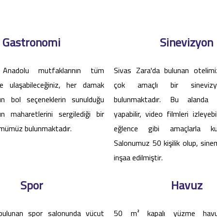
Gastronomi
Sinevizyon
 Anadolu mutfaklarının tüm
Sivas Zara'da bulunan otelimiz
ine ulaşabileceğiniz, her damak
çok amaçlı bir sineviz
n bol seçeneklerin sunulduğu
bulunmaktadır. Bu alanda s
ın maharetlerini sergilediği bir
yapabilir, video filmleri izleyebi
mümüz bulunmaktadır.
eğlence gibi amaçlarla kullan
Salonumuz 50 kişilik olup, sin
inşaa edilmiştir.
Spor
Havuz
bulunan spor salonunda vücut
50 m² kapalı yüzme havu