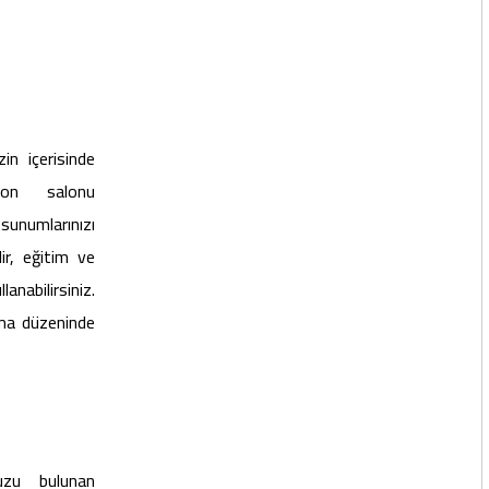
in içerisinde
yon salonu
unumlarınızı
lir, eğitim ve
abilirsiniz.
ema düzeninde
zu bulunan