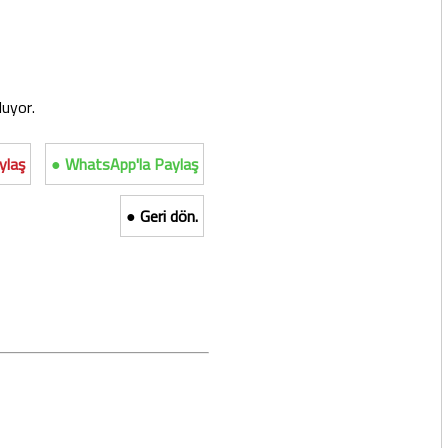
luyor.
ylaş
● WhatsApp'la Paylaş
● Geri dön.