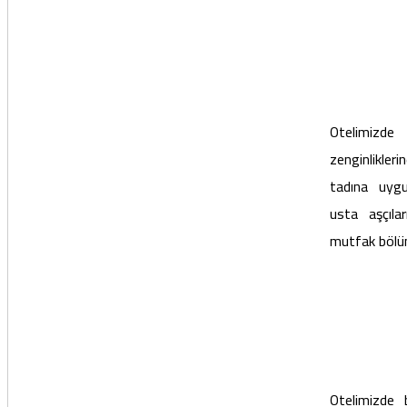
Otelimizde
zenginlikler
tadına uygu
usta aşçılar
mutfak bölü
Otelimizde 