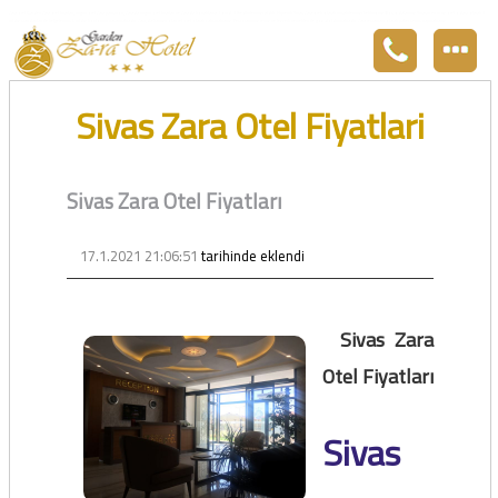
Zara otel Garden Zara otel fiyatları, uygun otel Zara pansiyon, Zarada uygun otel fiyatları ve Zarada konaklama. Covid-19 tedbirlerimizi aldık. Hijyenik Sivas Zara oteli olarak misafirlerimizi bekliyoruz. Boş odalarımız Sivasın en ucuz otel odası olarak 3
yıldız standartları ile belgelenmiş 5 yıldız konforunu yaşatmaktadır. Zara,da havuzu olan tel otel olarak çalışmaktayız. Restorantımız temiz ve lezzetli yemekleri ile göz doldurmaktadır. Zara restaurant olarak paket servis yapmaktayız.
Sivas Zara Otel Fiyatlari
Sivas Zara Otel Fiyatları
17.1.2021 21:06:51
tarihinde eklendi
Sivas Zara
Otel Fiyatları
Sivas