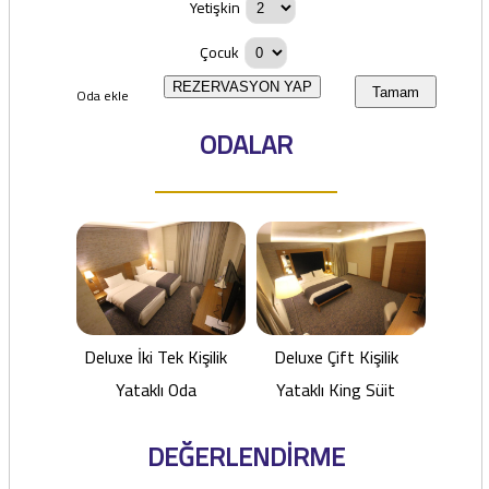
Yetişkin
Çocuk
REZERVASYON YAP
Oda ekle
Tamam
ODALAR
Deluxe İki Tek Kişilik
Deluxe Çift Kişilik
Yataklı Oda
Yataklı King Süit
DEĞERLENDİRME