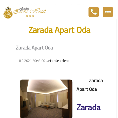
Zara otel Garden Zara otel fiyatları, uygun otel Zara pansiyon, Zarada uygun otel fiyatları ve Zarada konaklama. Covid-19 tedbirlerimizi aldık. Hijyenik Sivas Zara oteli olarak misafirlerimizi bekliyoruz. Boş odalarımız Sivasın en ucuz otel odası olarak 3
yıldız standartları ile belgelenmiş 5 yıldız konforunu yaşatmaktadır. Zara,da havuzu olan tel otel olarak çalışmaktayız. Restorantımız temiz ve lezzetli yemekleri ile göz doldurmaktadır. Zara restaurant olarak paket servis yapmaktayız.
Zarada Apart Oda
Zarada Apart Oda
8.2.2021 20:43:00
tarihinde eklendi
Zarada
Apart Oda
Zarada