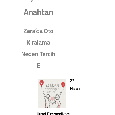
Anahtarı
Zara’da Oto
Kiralama
Neden Tercih
E
23
Nisan
Ulusal Egemenlik ve