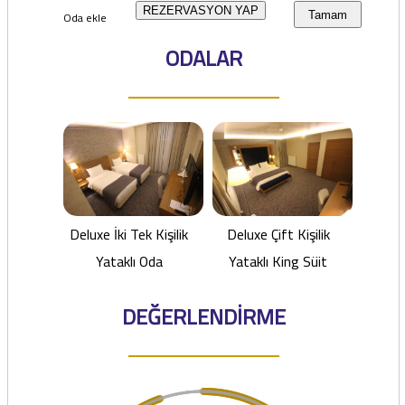
REZERVASYON YAP
Oda ekle
Tamam
ODALAR
Deluxe İki Tek Kişilik
Deluxe Çift Kişilik
Yataklı Oda
Yataklı King Süit
DEĞERLENDİRME