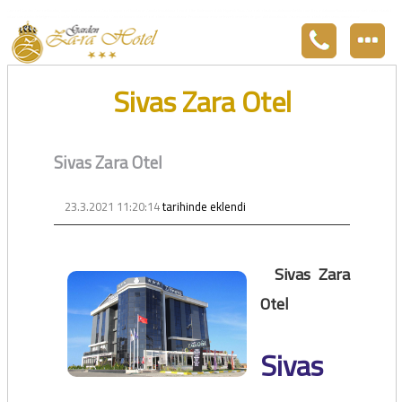
Zara otel Garden Zara otel fiyatları, uygun otel Zara pansiyon, Zarada uygun otel fiyatları ve Zarada konaklama. Covid-19 tedbirlerimizi aldık. Hijyenik Sivas Zara oteli olarak misafirlerimizi bekliyoruz. Boş odalarımız Sivasın en ucuz otel odası olarak 3
yıldız standartları ile belgelenmiş 5 yıldız konforunu yaşatmaktadır. Zara,da havuzu olan tel otel olarak çalışmaktayız. Restorantımız temiz ve lezzetli yemekleri ile göz doldurmaktadır. Zara restaurant olarak paket servis yapmaktayız.
Sivas Zara Otel
Sivas Zara Otel
23.3.2021 11:20:14
tarihinde eklendi
Sivas Zara
Otel
Sivas