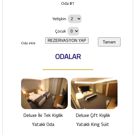
Oda #1
Yetişkin
Çocuk
REZERVASYON YAP
Oda ekle
Tamam
ODALAR
Deluxe İki Tek Kişilik
Deluxe Çift Kişilik
Yataklı Oda
Yataklı King Süit