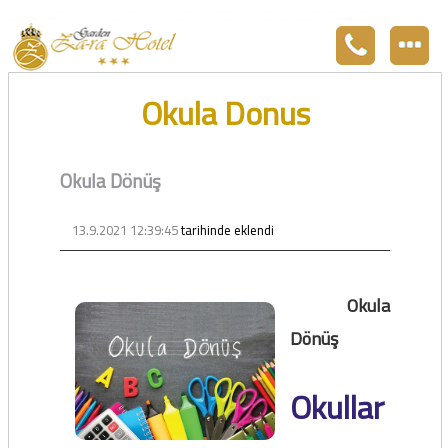
Zara otel Garden Zara otel fiyatları, uygun otel Zara pansiyon, Zarada uygun otel fiyatları ve Zarada konaklama. Covid-19 tedbirlerimizi aldık. Hijyenik Sivas Zara oteli olarak misafirlerimizi bekliyoruz. Boş odalarımız Sivasın en ucuz otel odası olarak 3
yıldız standartları ile belgelenmiş 5 yıldız konforunu yaşatmaktadır. Zara,da havuzu olan tel otel olarak çalışmaktayız. Restorantımız temiz ve lezzetli yemekleri ile göz doldurmaktadır. Zara restaurant olarak paket servis yapmaktayız.
Okula Donus
Okula Dönüş
13.9.2021 12:39:45
tarihinde eklendi
Okula
Dönüş
Okullar