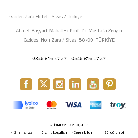
Garden Zara Hotel - Sivas / Türkiye
Ahmet Başyurt Mahallesi Prof. Dr. Mustafa Zengin
Caddesi No:1 Zara / Sivas 58700 TÜRKİYE
0346 816 27 27
0546 816 27 27
○
İptal ve iade koşulları
Site haritası
○
Gizlilik koşulları
Çerez bildirimi
Sürdürülebilir
○
○
○