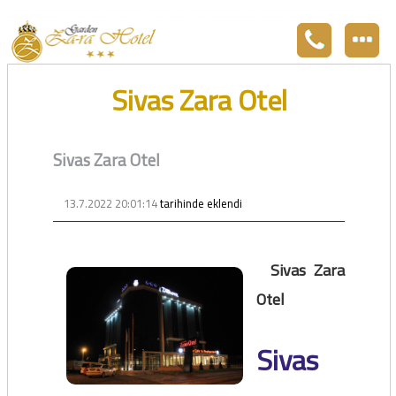
Zara otel Garden Zara otel fiyatları, uygun otel Zara pansiyon, Zarada uygun otel fiyatları ve Zarada konaklama. Covid-19 tedbirlerimizi aldık. Hijyenik Sivas Zara oteli olarak misafirlerimizi bekliyoruz. Boş odalarımız Sivasın en ucuz otel odası olarak 3
yıldız standartları ile belgelenmiş 5 yıldız konforunu yaşatmaktadır. Zara,da havuzu olan tel otel olarak çalışmaktayız. Restorantımız temiz ve lezzetli yemekleri ile göz doldurmaktadır. Zara restaurant olarak paket servis yapmaktayız.
Sivas Zara Otel
Sivas Zara Otel
13.7.2022 20:01:14
tarihinde eklendi
Sivas Zara
Otel
Sivas