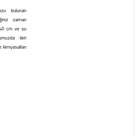
zu bulunan
iğiniz zaman
 140 cm ve su
umuzda ileri
e kimyasalları