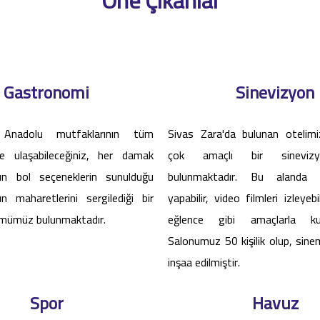
Gastronomi
Sinevizyon
 Anadolu mutfaklarının tüm
Sivas Zara'da bulunan otelimiz
ine ulaşabileceğiniz, her damak
çok amaçlı bir sineviz
n bol seçeneklerin sunulduğu
bulunmaktadır. Bu alanda s
ın maharetlerini sergilediği bir
yapabilir, video filmleri izleyebi
mümüz bulunmaktadır.
eğlence gibi amaçlarla kullan
Salonumuz 50 kişilik olup, sin
inşaa edilmiştir.
Spor
Havuz