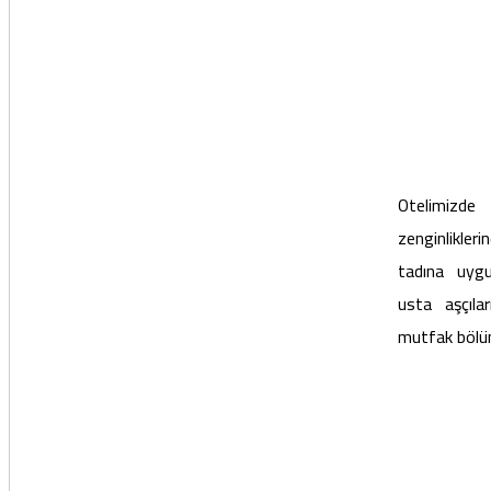
Otelimizde
zenginlikler
tadına uygu
usta aşçılar
mutfak bölü