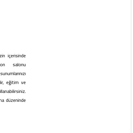
in içerisinde
yon salonu
unumlarınızı
lir, eğitim ve
abilirsiniz.
ema düzeninde