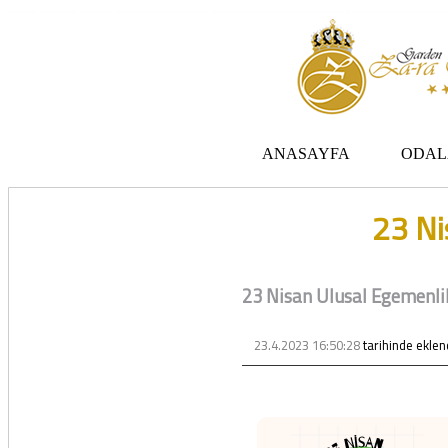
Zara otel Garden Zara otel fiyatları, uygun otel Zara pansiyon, Zarada uygun otel fiyatları ve Zarada konaklama. Covid-19 tedbirlerimizi aldık. Hijyenik Sivas Zara oteli olarak misafirlerimizi bekliyoruz. Boş odalarımız Sivasın en ucuz otel odası olarak 3 yıldız
ANASAYFA
ODAL
23 Ni
23 Nisan Ulusal Egemenli
23.4.2023 16:50:28
tarihinde eklen