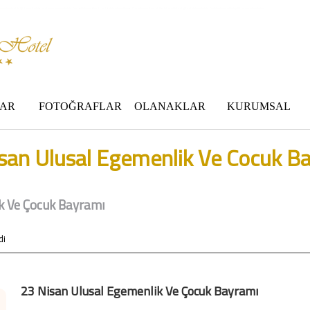
 standartları ile belgelenmiş 5 yıldız konforunu yaşatmaktadır. Zara,da havuzu olan tel otel olarak çalışmaktayız. Restorantımız temiz ve lezzetli yemekleri ile göz doldurmaktadır. Zara restaurant olarak paket servis yapmaktayız.
AR
FOTOĞRAFLAR
OLANAKLAR
KURUMSAL
san Ulusal Egemenlik Ve Cocuk B
k Ve Çocuk Bayramı
di
23 Nisan Ulusal Egemenlik Ve Çocuk Bayramı