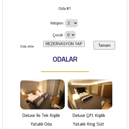
Oda #1
Yetişkin
Çocuk
REZERVASYON YAP
Oda ekle
Tamam
ODALAR
Deluxe İki Tek Kişilik
Deluxe Çift Kişilik
Yataklı Oda
Yataklı King Süit