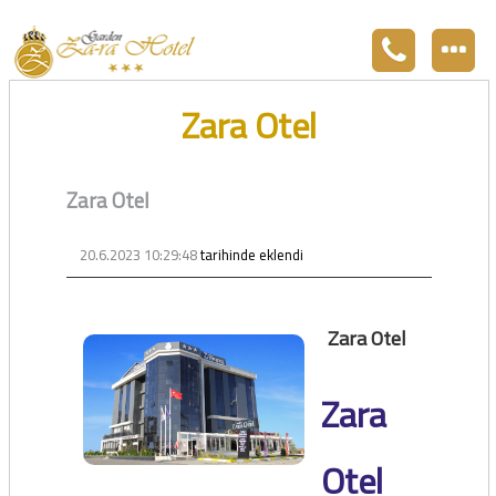
Zara otel Garden Zara otel fiyatları, uygun otel Zara pansiyon, Zarada uygun otel fiyatları ve Zarada konaklama. Covid-19 tedbirlerimizi aldık. Hijyenik Sivas Zara oteli olarak misafirlerimizi bekliyoruz. Boş odalarımız Sivasın en ucuz otel odası olarak 3
yıldız standartları ile belgelenmiş 5 yıldız konforunu yaşatmaktadır. Zara,da havuzu olan tel otel olarak çalışmaktayız. Restorantımız temiz ve lezzetli yemekleri ile göz doldurmaktadır. Zara restaurant olarak paket servis yapmaktayız.
Zara Otel
Zara Otel
20.6.2023 10:29:48
tarihinde eklendi
Zara Otel
Zara
Otel