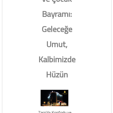
Bayramı:
Geleceğe
Umut,
Kalbimizde
Hüzün
Zara’da Konforlu ve