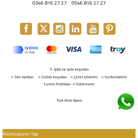
0346 816 27 27
0546 816 27 27
○
İptal ve iade koşulları
Site haritası
○
Gizlilik koşulları
Çerez bildirimi
Sürdürülebilir
○
○
○
Turizm Politikası
Yüklemeler
○
Türk Web Ajans
Rezervasyon Yap