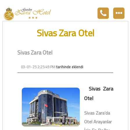
Zara otel Garden Zara otel fiyatları, uygun otel Zara pansiyon, Zarada uygun otel fiyatları ve Zarada konaklama. Covid-19 tedbirlerimizi aldık. Hijyenik Sivas Zara oteli olarak misafirlerimizi bekliyoruz. Boş odalarımız Sivasın en ucuz otel odası olarak 3
yıldız standartları ile belgelenmiş 5 yıldız konforunu yaşatmaktadır. Zara,da havuzu olan tel otel olarak çalışmaktayız. Restorantımız temiz ve lezzetli yemekleri ile göz doldurmaktadır. Zara restaurant olarak paket servis yapmaktayız.
Sivas Zara Otel
Sivas Zara Otel
03-01-25 2:25:49 PM
tarihinde eklendi
Sivas Zara
Otel
Sivas Zara’da
Otel Arayanlar