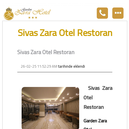
Zara otel Garden Zara otel fiyatları, uygun otel Zara pansiyon, Zarada uygun otel fiyatları ve Zarada konaklama. Covid-19 tedbirlerimizi aldık. Hijyenik Sivas Zara oteli olarak misafirlerimizi bekliyoruz. Boş odalarımız Sivasın en ucuz otel odası olarak 3
yıldız standartları ile belgelenmiş 5 yıldız konforunu yaşatmaktadır. Zara,da havuzu olan tel otel olarak çalışmaktayız. Restorantımız temiz ve lezzetli yemekleri ile göz doldurmaktadır. Zara restaurant olarak paket servis yapmaktayız.
Sivas Zara Otel Restoran
Sivas Zara Otel Restoran
26-02-25 11:52:29 AM
tarihinde eklendi
Sivas Zara
Otel
Restoran
Garden Zara