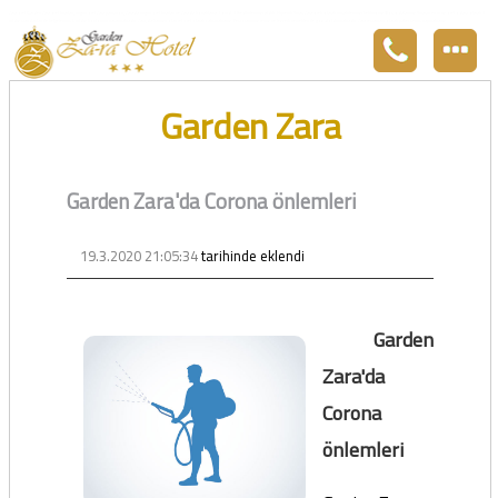
Zara otel Garden Zara otel fiyatları, uygun otel Zara pansiyon, Zarada uygun otel fiyatları ve Zarada konaklama. Covid-19 tedbirlerimizi aldık. Hijyenik Sivas Zara oteli olarak misafirlerimizi bekliyoruz. Boş odalarımız Sivasın en ucuz otel odası olarak 3
yıldız standartları ile belgelenmiş 5 yıldız konforunu yaşatmaktadır. Zara,da havuzu olan tel otel olarak çalışmaktayız. Restorantımız temiz ve lezzetli yemekleri ile göz doldurmaktadır. Zara restaurant olarak paket servis yapmaktayız.
Garden Zara
Garden Zara'da Corona önlemleri
19.3.2020 21:05:34
tarihinde eklendi
Garden
Zara'da
Corona
önlemleri