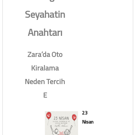
Seyahatin
Anahtarı
Zara’da Oto
Kiralama
Neden Tercih
E
23
Nisan