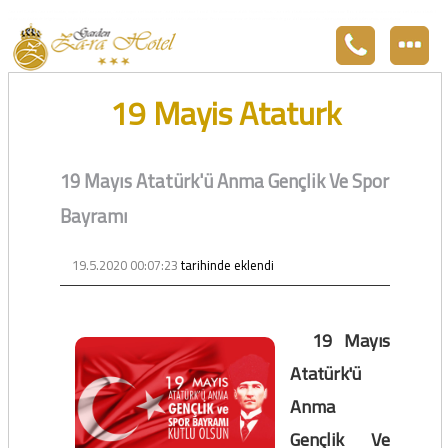
Zara otel Garden Zara otel fiyatları, uygun otel Zara pansiyon, Zarada uygun otel fiyatları ve Zarada konaklama. Covid-19 tedbirlerimizi aldık. Hijyenik Sivas Zara oteli olarak misafirlerimizi bekliyoruz. Boş odalarımız Sivasın en ucuz otel odası olarak 3
yıldız standartları ile belgelenmiş 5 yıldız konforunu yaşatmaktadır. Zara,da havuzu olan tel otel olarak çalışmaktayız. Restorantımız temiz ve lezzetli yemekleri ile göz doldurmaktadır. Zara restaurant olarak paket servis yapmaktayız.
19 Mayis Ataturk
19 Mayıs Atatürk'ü Anma Gençlik Ve Spor
Bayramı
19.5.2020 00:07:23
tarihinde eklendi
19 Mayıs
Atatürk'ü
Anma
Gençlik Ve