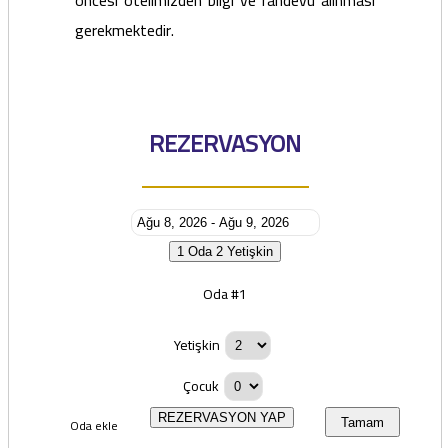
öncesi otelimizden bilgi ve randevu alınması
gerekmektedir.
REZERVASYON
1 Oda
2 Yetişkin
Oda #1
Yetişkin
Çocuk
REZERVASYON YAP
Oda ekle
Tamam