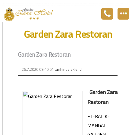
Zara otel Garden Zara otel fiyatları, uygun otel Zara pansiyon, Zarada uygun otel fiyatları ve Zarada konaklama. Covid-19 tedbirlerimizi aldık. Hijyenik Sivas Zara oteli olarak misafirlerimizi bekliyoruz. Boş odalarımız Sivasın en ucuz otel odası olarak 3
yıldız standartları ile belgelenmiş 5 yıldız konforunu yaşatmaktadır. Zara,da havuzu olan tel otel olarak çalışmaktayız. Restorantımız temiz ve lezzetli yemekleri ile göz doldurmaktadır. Zara restaurant olarak paket servis yapmaktayız.
Garden Zara Restoran
Garden Zara Restoran
26.7.2020 09:40:51
tarihinde eklendi
Garden Zara
Restoran
ET-BALIK-
MANGAL
GARDEN