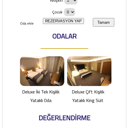
Yetişkin
Çocuk
REZERVASYON YAP
Oda ekle
Tamam
ODALAR
Deluxe İki Tek Kişilik
Deluxe Çift Kişilik
Yataklı Oda
Yataklı King Süit
DEĞERLENDİRME