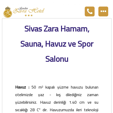
Zara otel Garden Zara otel fiyatları, uygun otel Zara pansiyon, Zarada uygun otel fiyatları ve Zarada konaklama. Covid-19 tedbirlerimizi aldık. Hijyenik Sivas Zara oteli olarak misafirlerimizi bekliyoruz. Boş odalarımız Sivasın en ucuz otel odası olarak 3
yıldız standartları ile belgelenmiş 5 yıldız konforunu yaşatmaktadır. Zara,da havuzu olan tel otel olarak çalışmaktayız. Restorantımız temiz ve lezzetli yemekleri ile göz doldurmaktadır. Zara restaurant olarak paket servis yapmaktayız.
Sivas Zara Hamam,
Sauna, Havuz ve Spor
Salonu
Havuz :
50 m
kapalı yüzme havuzu bulunan
²
otelimizde yaz - kış dilediğiniz zaman
yüzebilirsiniz. Havuz derinliği 1.40 cm ve su
sıcaklığı 28 C
dir. Havuzumuzda ileri teknoloji
°